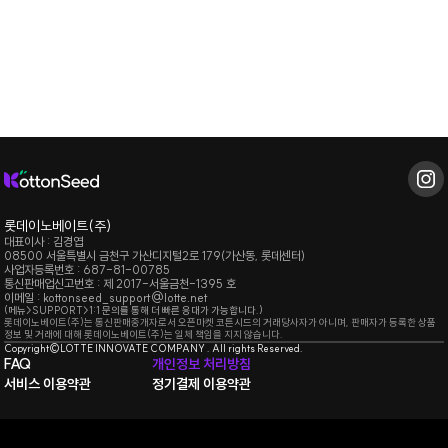
롯데이노베이트(주)
대표이사 : 김경엽
08500 서울특별시 금천구 가산디지털2로 179(가산동, 롯데센터)
사업자등록번호 : 687-81-00785
통신판매업신고번호 : 제 2017-서울금천-1395 호
이메일 :
kottonseed_support@lotte.net
(메뉴>SUPPORT>1:1 문의를 통해 더 빠른 응대가 가능합니다.)
롯데이노베이트(주)는 통신판매중개자로서 오픈마켓 코튼시드의 거래당사자가 아니며, 판매자가 등록한 상품
정보 및 거래에 대해 롯데이노베이트(주)는 일체 책임을 지지 않습니다.
Copyright©LOTTE INNOVATE COMPANY . All rights Reserved.
FAQ
개인정보 처리방침
서비스 이용약관
정기결제 이용약관