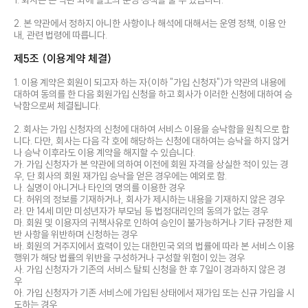
1. 회사는 본 약관 외에 별도의 운영 정책을 둘 수 있습니다.
2. 본 약관에서 정하지 아니한 사항이나 해석에 대해서는 운영 정책, 이용 안
내, 관련 법령에 따릅니다.
제5조 (이용계약 체결)
1. 이용 계약은 회원이 되고자 하는 자(이하 "가입 신청자")가 약관의 내용에
대하여 동의를 한 다음 회원가입 신청을 하고 회사가 이러한 신청에 대하여 승
낙함으로써 체결됩니다.
2. 회사는 가입 신청자의 신청에 대하여 서비스 이용을 승낙함을 원칙으로 합
니다. 다만, 회사는 다음 각 호에 해당하는 신청에 대하여는 승낙을 하지 않거
나 승낙 이후라도 이용 계약을 해지할 수 있습니다.
가. 가입 신청자가 본 약관에 의하여 이전에 회원 자격을 상실한 적이 있는 경
우, 단 회사의 회원 재가입 승낙을 얻은 경우에는 예외로 함.
나. 실명이 아니거나 타인의 명의를 이용한 경우
다. 허위의 정보를 기재하거나, 회사가 제시하는 내용을 기재하지 않은 경우
라. 만 14세 미만 미성년자가 부모님 등 법정대리인의 동의가 없는 경우
마. 회원 및 이용자의 귀책사유로 인하여 승인이 불가능하거나 기타 규정한 제
반 사항을 위반하며 신청하는 경우
바. 회원의 거주지에서 효력이 있는 대한민국 외의 법률에 따라 본 서비스 이용
행위가 해당 법률의 위반을 구성하거나 구성할 위험이 있는 경우
사. 가입 신청자가 기존의 서비스 탈퇴 신청을 한 후 7일이 경과하지 않은 경
우
아. 가입 신청자가 기존 서비스에 가입된 상태에서 재가입 또는 신규 가입을 시
도하는 경우