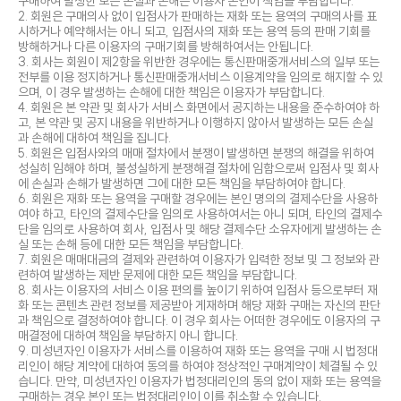
구매하여 발생한 모든 손실과 손해는 이용자 본인이 책임을 부담합니다.
2. 회원은 구매의사 없이 입점사가 판매하는 재화 또는 용역의 구매의사를 표
시하거나 예약해서는 아니 되고, 입점사의 재화 또는 용역 등의 판매 기회를
방해하거나 다른 이용자의 구매기회를 방해하여서는 안됩니다.
3. 회사는 회원이 제2항을 위반한 경우에는 통신판매중개서비스의 일부 또는
전부를 이용 정지하거나 통신판매중개서비스 이용계약을 임의로 해지할 수 있
으며, 이 경우 발생하는 손해에 대한 책임은 이용자가 부담합니다.
4. 회원은 본 약관 및 회사가 서비스 화면에서 공지하는 내용을 준수하여야 하
고, 본 약관 및 공지 내용을 위반하거나 이행하지 않아서 발생하는 모든 손실
과 손해에 대하여 책임을 집니다.
5. 회원은 입점사와의 매매 절차에서 분쟁이 발생하면 분쟁의 해결을 위하여
성실히 임해야 하며, 불성실하게 분쟁해결 절차에 임함으로써 입점사 및 회사
에 손실과 손해가 발생하면 그에 대한 모든 책임을 부담하여야 합니다.
6. 회원은 재화 또는 용역을 구매할 경우에는 본인 명의의 결제수단을 사용하
여야 하고, 타인의 결제수단을 임의로 사용하여서는 아니 되며, 타인의 결제수
단을 임의로 사용하여 회사, 입점사 및 해당 결제수단 소유자에게 발생하는 손
실 또는 손해 등에 대한 모든 책임을 부담합니다.
7. 회원은 매매대금의 결제와 관련하여 이용자가 입력한 정보 및 그 정보와 관
련하여 발생하는 제반 문제에 대한 모든 책임을 부담합니다.
8. 회사는 이용자의 서비스 이용 편의를 높이기 위하여 입점사 등으로부터 재
화 또는 콘텐츠 관련 정보를 제공받아 게재하며 해당 재화 구매는 자신의 판단
과 책임으로 결정하여야 합니다. 이 경우 회사는 어떠한 경우에도 이용자의 구
매결정에 대하여 책임을 부담하지 아니 합니다.
9. 미성년자인 이용자가 서비스를 이용하여 재화 또는 용역을 구매 시 법정대
리인이 해당 계약에 대하여 동의를 하여야 정상적인 구매계약이 체결될 수 있
습니다. 만약, 미성년자인 이용자가 법정대리인의 동의 없이 재화 또는 용역을
구매하는 경우 본인 또는 법정대리인이 이를 취소할 수 있습니다.