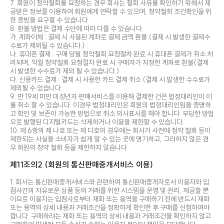
7. 회원이 청약철회를 요청하는 경우 회사는 철회 사유를 확인하기 위해서 제
공받은 정보를 이용하여 회원에게 연락할 수 있으며, 청약철회 조건확인을 위
한 증빙을 요구할 수 있습니다.
8. 환불 방법은 결제 수단에 따라 다를 수 있습니다.
가. 계좌이체 : 결제 시 사용된 계좌로 결제 금액 환불 (결제 시 발생한 결제수
수료가 제외될 수 있습니다.)
나. 휴대폰 결제 : 구매 당월 청약철회 요청절차 완료 시 휴대폰 결제가 취소 처
리되며, 익월 청약철회 요청절차 완료 시 구매자가 지정한 계좌로 환불(결제
시 발생한 수수료가 제외 될 수 있습니다.)
다. 신용카드 결제 : 결제 시 사용한 카드 결제 취소 (결제 시 발생한 수수료가
제외될 수 있습니다.
9. 만 19세 미만 미성년자 판매서비스를 이용해 결제한 건은 법정대리인이 이
를 취소 할 수 있습니다. 이경우 법정대리인은 회원의 법정대리인임을 증명하
고 확인 및 보존이 가능한 방법으로 취소 의사표시를 해야 합니다. 부당한 방법
으로 발행된 디지털카드는 삭제하거나 이용을 제한할 수 있습니다.
10. 제 6항의 제 나호 또는 제 다호의 경우에는 회사가 사전에 청약 철회 등이
제한되는 사실을 소비자가 쉽게 알 수 있는 곳에 명기하고, 그러하지 않은 경
우 회원의 청약 철회 등을 제한하지 않습니다.
제11조의2 (회원의 통신판매중개서비스 이용)
1. 회사는 통신판매중개서비스와 관련하여 통신판매중개자로서 이용자와 입
점사간의 자유로운 상품 등의 거래를 위한 시스템을 운영 및 관리, 제공할 뿐
이므로 이용자는 입점사로부터 재화 또는 용역을 구매하기 전에 반드시 재화
또는 용역의 상세 내용과 거래조건을 정확하게 확인한 후 구매를 신청하여야
합니다. 구매하려는 재화 또는 용역의 상세 내용과 거래조건을 확인하지 않고