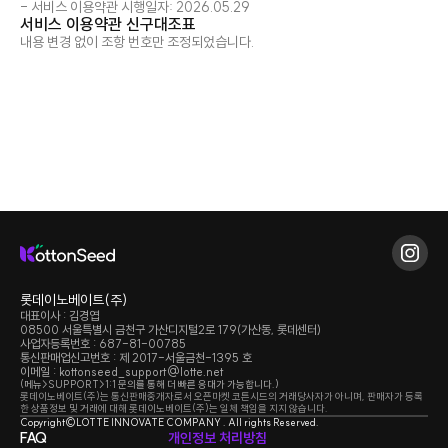
- 서비스 이용약관 시행일자: 2026.05.29
서비스 이용약관 신구대조표
내용 변경 없이 조항 번호만 조정되었습니다.
롯데이노베이트(주)
대표이사 : 김경엽
08500 서울특별시 금천구 가산디지털2로 179(가산동, 롯데센터)
사업자등록번호 : 687-81-00785
통신판매업신고번호 : 제 2017-서울금천-1395 호
이메일 :
kottonseed_support@lotte.net
(메뉴>SUPPORT>1:1 문의를 통해 더 빠른 응대가 가능합니다.)
롯데이노베이트(주)는 통신판매중개자로서 오픈마켓 코튼시드의 거래당사자가 아니며, 판매자가 등록
한 상품정보 및 거래에 대해 롯데이노베이트(주)는 일체 책임을 지지 않습니다.
Copyright©LOTTE INNOVATE COMPANY . All rights Reserved.
FAQ
개인정보 처리방침