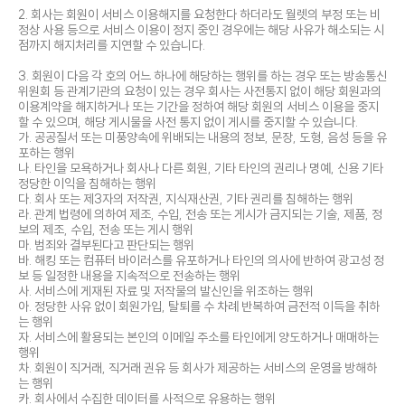
2. 회사는 회원이 서비스 이용해지를 요청한다 하더라도 월렛의 부정 또는 비
정상 사용 등으로 서비스 이용이 정지 중인 경우에는 해당 사유가 해소되는 시
점까지 해지처리를 지연할 수 있습니다.
3. 회원이 다음 각 호의 어느 하나에 해당하는 행위를 하는 경우 또는 방송통신
위원회 등 관계기관의 요청이 있는 경우 회사는 사전통지 없이 해당 회원과의
이용계약을 해지하거나 또는 기간을 정하여 해당 회원의 서비스 이용을 중지
할 수 있으며, 해당 게시물을 사전 통지 없이 게시를 중지할 수 있습니다.
가. 공공질서 또는 미풍양속에 위배되는 내용의 정보, 문장, 도형, 음성 등을 유
포하는 행위
나. 타인을 모욕하거나 회사나 다른 회원, 기타 타인의 권리나 명예, 신용 기타
정당한 이익을 침해하는 행위
다. 회사 또는 제3자의 저작권, 지식재산권, 기타 권리를 침해하는 행위
라. 관계 법령에 의하여 제조, 수입, 전송 또는 게시가 금지되는 기술, 제품, 정
보의 제조, 수입, 전송 또는 게시 행위
마. 범죄와 결부된다고 판단되는 행위
바. 해킹 또는 컴퓨터 바이러스를 유포하거나 타인의 의사에 반하여 광고성 정
보 등 일정한 내용을 지속적으로 전송하는 행위
사. 서비스에 게재된 자료 및 저작물의 발신인을 위조하는 행위
아. 정당한 사유 없이 회원가입, 탈퇴를 수 차례 반복하여 금전적 이득을 취하
는 행위
자. 서비스에 활용되는 본인의 이메일 주소를 타인에게 양도하거나 매매하는
행위
차. 회원이 직거래, 직거래 권유 등 회사가 제공하는 서비스의 운영을 방해하
는 행위
카. 회사에서 수집한 데이터를 사적으로 유용하는 행위