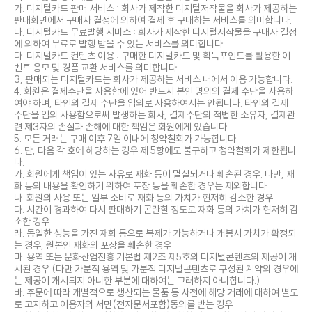
가. 디지털카드 판매 서비스 : 회사가 제작한 디지털저작물을 회사가 제공하는
판매화면에서 구매자 결정에 의하여 결제 후 구매하는 서비스를 의미합니다.
나. 디지털카드 무료발행 서비스 : 회사가 제작한 디지털저작물을 구매자 결정
에 의하여 무료로 발행 받을 수 있는 서비스를 의미합니다.
다. 디지털카드 컨텐츠 이용 : 구매한 디지털카드 및 획득포인트를 활용한 이
벤트 응모 및 경품 교환 서비스를 의미합니다
3, 판매되는 디지털카드는 회사가 제공하는 서비스 내에서 이용 가능합니다.
4. 회원은 결제수단을 사용함에 있어 반드시 본인 명의의 결제 수단을 사용하
여야 하며, 타인의 결제 수단을 임의로 사용하여서는 안됩니다. 타인의 결제
수단을 임의 사용함으로써 발생하는 회사, 결제수단의 적법한 소유자, 결제관
련 제3자의 손실과 손해에 대한 책임은 회원에게 있습니다.
5. 모든 거래는 구매 이후 7일 이내에 청약철회가 가능합니다.
6. 단, 다음 각 호에 해당하는 경우 제 5항에도 불구하고 청약철회가 제한됩니
다.
가. 회원에게 책임이 있는 사유로 재화 등이 멸실되거나 훼손된 경우. 다만, 재
화 등의 내용을 확인하기 위하여 포장 등을 훼손한 경우는 제외합니다.
나. 회원의 사용 또는 일부 소비로 재화 등의 가치가 현저히 감소한 경우
다. 시간이 경과하여 다시 판매하기 곤란할 정도로 재화 등의 가치가 현저히 감
소한 경우
라. 동일한 성능을 가진 재화 등으로 복제가 가능하거나 개봉시 가치가 확정되
는 경우, 원본인 재화의 포장을 훼손한 경우
마. 용역 또는 문화산업진흥 기본법 제2조 제5호의 디지털콘텐츠의 제공이 개
시된 경우 (다만 가분적 용역 및 가분적 디지털콘텐츠로 구성된 계약의 경우에
는 제공이 개시되지 아니한 부분에 대하여는 그러하지 아니합니다.)
바. 주문에 따라 개별적으로 생산되는 물품 등 사전에 해당 거래에 대하여 별도
로 고지하고 이용자의 서면(전자문서포함)동의를 받는 경우