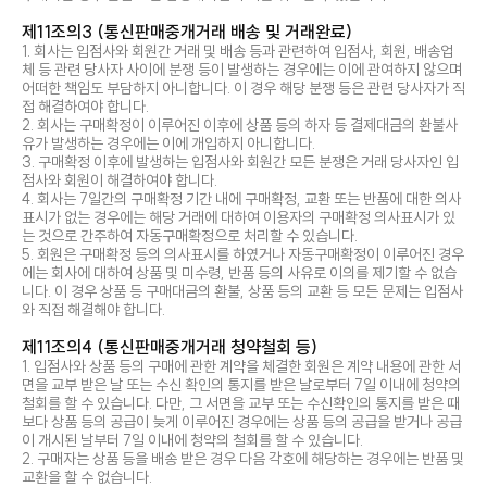
제11조의3 (통신판매중개거래 배송 및 거래완료)
1. 회사는 입점사와 회원간 거래 및 배송 등과 관련하여 입점사, 회원, 배송업
체 등 관련 당사자 사이에 분쟁 등이 발생하는 경우에는 이에 관여하지 않으며
어떠한 책임도 부담하지 아니합니다. 이 경우 해당 분쟁 등은 관련 당사자가 직
접 해결하여야 합니다.
2. 회사는 구매확정이 이루어진 이후에 상품 등의 하자 등 결제대금의 환불사
유가 발생하는 경우에는 이에 개입하지 아니합니다.
3. 구매확정 이후에 발생하는 입점사와 회원간 모든 분쟁은 거래 당사자인 입
점사와 회원이 해결하여야 합니다.
4. 회사는 7일간의 구매확정 기간 내에 구매확정, 교환 또는 반품에 대한 의사
표시가 없는 경우에는 해당 거래에 대하여 이용자의 구매확정 의사표시가 있
는 것으로 간주하여 자동구매확정으로 처리할 수 있습니다.
5. 회원은 구매확정 등의 의사표시를 하였거나 자동구매확정이 이루어진 경우
에는 회사에 대하여 상품 및 미수령, 반품 등의 사유로 이의를 제기할 수 없습
니다. 이 경우 상품 등 구매대금의 환불, 상품 등의 교환 등 모든 문제는 입점사
와 직접 해결해야 합니다.
제11조의4 (통신판매중개거래 청약철회 등)
1. 입점사와 상품 등의 구매에 관한 계약을 체결한 회원은 계약 내용에 관한 서
면을 교부 받은 날 또는 수신 확인의 통지를 받은 날로부터 7일 이내에 청약의
철회를 할 수 있습니다. 다만, 그 서면을 교부 또는 수신확인의 통지를 받은 때
보다 상품 등의 공급이 늦게 이루어진 경우에는 상품 등의 공급을 받거나 공급
이 개시된 날부터 7일 이내에 청약의 철회를 할 수 있습니다.
2. 구매자는 상품 등을 배송 받은 경우 다음 각호에 해당하는 경우에는 반품 및
교환을 할 수 없습니다.