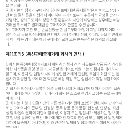
8. 입점사는 구매자가 배송상의 문제로 손해를 입은 경우에는 그에 대한 책임
을 부담합니다.
9. 회사는 입점사가 구매자의 결제완료에 대한 통지를 받은 이후에도 상당 기
간 배송 절차 등을 이행하지 아니하여 구매자로부터 주문취소 요청을 받거나
개별적인 정책으로 미리 정한 자동 환불처리 사안에 해당하는 경우에는 해당
거래를 취소하고 결제대금을 구매자에게 환불할 수 있습니다.
10. 구매자가 교환 또는 반품신청을 한 날로부터 14일이 지날 때까지 이미 수
령한 상품 등을 입점사에게 반환하지 아니 하거나 전화, 이메일 등으로 연락되
지 아니하는 경우에는 해당 구매자의 교환 또는 반품신청은 효력을 상실합니
다.
제11조의5 (통신판매중개거래 회사의 면책 )
1. 회사는 통신판매중개자로서 회원과 입점사 간의 자유로운 상품 등의 거래를
위한 시스템을 운영 및 관리, 제공할 뿐이므로 회원 또는 입점사를 대리하지
않으며, 이용자 및 입점사 사이에 성립된 거래와 관련된 책임과 회원 또는 입
점사가 제공한 정보에 대한 책임은 해당 회원 또는 입점사가 직접 부담하여야
합니다.
2. 회사는 입점사가 등록한 상품 등의 내용과 거래조건에 대해서 어떠한 보증
이나 대리를 하지 않습니다. 따라서 회원은 스스로 책임지고 상품 등을 구매해
야 합니다.
3. 회사는 회원과 입점사간의 모든 행위(거래행위 포함)와 관련하여 판매의사
또는 구매의사의 존부 및 진정성, 등록 상품 등의 품질, 완전성, 안정성, 적법
성 및 타인의 권리에 대한 비침해성, 이용자 또는 입점사가 제공하는 정보 및
그 정보를 통하여 링크된 URL에 게재된 자료의 진실성 또는 적법성 등 일체에
대하여 보증하지 아니하며, 이와 관련된 일체의 위험과 책임은 해당 당사자가
부담합니다.