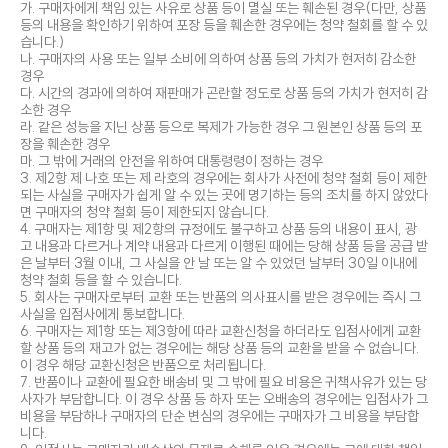
가. 구매자에게 책임 있는 사유로 상품 등이 멸실 또는 훼손된 경우(다만, 상품
등의 내용을 확인하기 위하여 포장 등을 훼손한 경우에는 청약 철회를 할 수 있
습니다.)
나. 구매자의 사용 또는 일부 소비에 의하여 상품 등의 가치가 현저히 감소한
경우
다. 시간의 경과에 의하여 재판매가 곤란할 정도로 상품 등의 가치가 현저히 감
소한 경우
라. 같은 성능을 지닌 상품 등으로 복제가 가능한 경우 그 원본인 상품 등의 포
장을 훼손한 경우
마. 그 밖에 거래의 안전을 위하여 대통령령이 정하는 경우
3. 제2항 제 나호 또는 제 라호의 경우에는 회사가 사전에 청약 철회 등이 제한
되는 사실을 구매자가 쉽게 알 수 있는 곳에 명기하는 등의 조치를 하지 않았다
면 구매자의 청약 철회 등이 제한되지 않습니다.
4. 구매자는 제1항 및 제2항의 규정에도 불구하고 상품 등의 내용이 표시, 광
고 내용과 다르거나 계약 내용과 다르게 이행된 때에는 당해 상품 등을 공급 받
은 날부터 3월 이내, 그 사실을 안 날 또는 알 수 있었던 날부터 30일 이내에
청약 철회 등을 할 수 있습니다.
5. 회사는 구매자로부터 교환 또는 반품의 의사표시를 받은 경우에는 즉시 그
사실을 입점사에게 통보합니다.
6. 구매자는 제1항 또는 제3항에 따라 교환신청을 하더라도 입점사에게 교환
할 상품 등의 재고가 없는 경우에는 해당 상품 등의 교환을 받을 수 없습니다.
이 경우 해당 교환신청은 반품으로 처리됩니다.
7. 반품이나 교환에 필요한 배송비 및 그 밖에 필요 비용은 귀책사유가 있는 당
사자가 부담합니다. 이 경우 상품 등 하자 또는 오배송의 경우에는 입점사가 그
비용을 부담하나 구매자의 단순 변심의 경우에는 구매자가 그 비용을 부담합
니다.