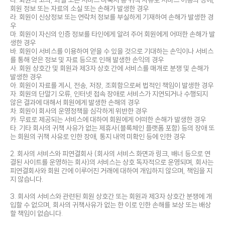
다. 회원의 고의, 과실 또는 서비스 미숙지 등 귀책 사유로 서비스 이용의 장애,
회원 정보 또는 자료의 소실 또는 손해가 발생한 경우
라. 회원이 신상정보 또는 연락처 정보를 부실하게 기재하여 손해가 발생한 경
우
마. 회원이 자신의 인증 정보를 타인에게 알려 주어 회원에게 어떠한 손해가 발
생한 경우
바. 회원이 서비스를 이용하여 얻을 수 있을 것으로 기대하는 손익이나 서비스
를 통해 얻은 정보 및 자료 등으로 인해 발생한 손익의 경우
사. 회원 상호간 및 회원과 제3자 상호 간에 서비스를 매개로 분쟁 및 손해가
발생한 경우
아. 회원이 자료를 게시, 전송, 저장, 조회함으로써 법적인 책임이 발생한 경우
자. 회원의 단말기 오류, 인터넷 접속 장애로 서비스가 지연되거나 수행되지
않은 결과에 대해서 회원에게 발생한 손해의 경우
차. 회원이 회사의 운영정책을 심각하게 위반한 경우
카. 무료로 제공되는 서비스에 대하여 회원에게 어떠한 손해가 발생한 경우
타. 기타 회사의 귀책 사유가 없는 제휴사(블록체인 플랫폼 포함) 등의 장애 또
는 회원의 귀책 사유로 인한 장애, 통지 내역 미확인 등에 인한 경우
2. 회사의 서비스와 피연결회사 (회사의 서비스 화면과 링크, 배너 등으로 연
결된 사이트를 운영하는 회사)의 서비스는 상호 독자적으로 운영되며, 회사는
피연결회사와 회원 간에 이루어진 거래에 대하여 개입하지 않으며, 책임을 지
지 않습니다.
3. 회사의 서비스와 관련된 회원 상호간 또는 회원과 제3자 상호간 분쟁에 개
입할 수 없으며, 회사의 귀책사유가 없는 한 이로 인한 손해를 보상 또는 배상
할 책임이 없습니다.