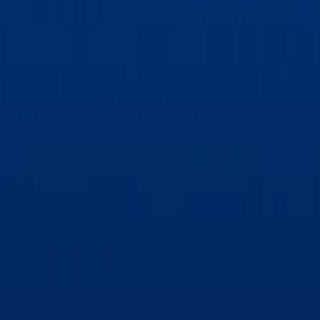
지금 참여 가능한 미션
미니게임 하러가기
게임하기
카드 모으면 보상은 덤, 탑콜렉터